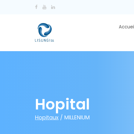
Accuei
Hopital
Hopitaux
/ MILLENIUM